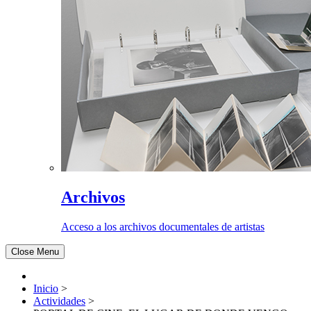
Archivos
Acceso a los archivos documentales de artistas
Close Menu
Inicio
>
Actividades
>