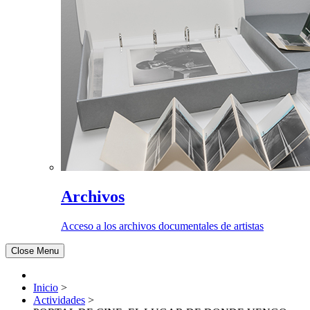
Archivos
Acceso a los archivos documentales de artistas
Close Menu
Inicio
>
Actividades
>