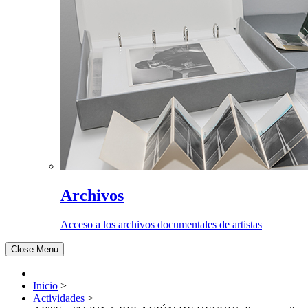
Archivos
Acceso a los archivos documentales de artistas
Close Menu
Inicio
>
Actividades
>