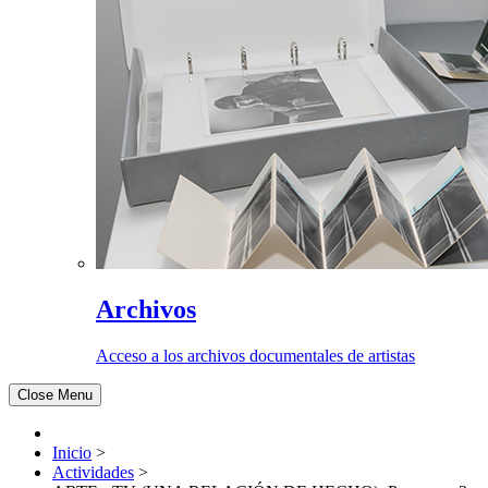
Archivos
Acceso a los archivos documentales de artistas
Close Menu
Inicio
>
Actividades
>