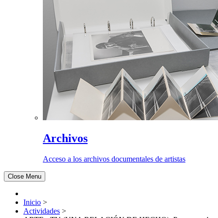
Archivos
Acceso a los archivos documentales de artistas
Close Menu
Inicio
>
Actividades
>