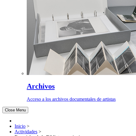
Archivos
Acceso a los archivos documentales de artistas
Close Menu
Inicio
>
Actividades
>