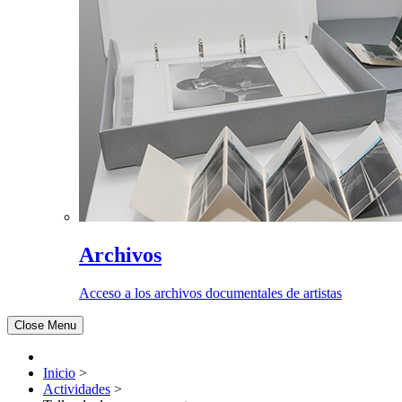
Archivos
Acceso a los archivos documentales de artistas
Close Menu
Inicio
>
Actividades
>