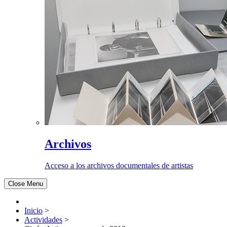
Archivos
Acceso a los archivos documentales de artistas
Close Menu
Inicio
>
Actividades
>