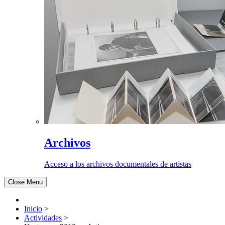
Archivos
Acceso a los archivos documentales de artistas
Close Menu
Inicio
>
Actividades
>