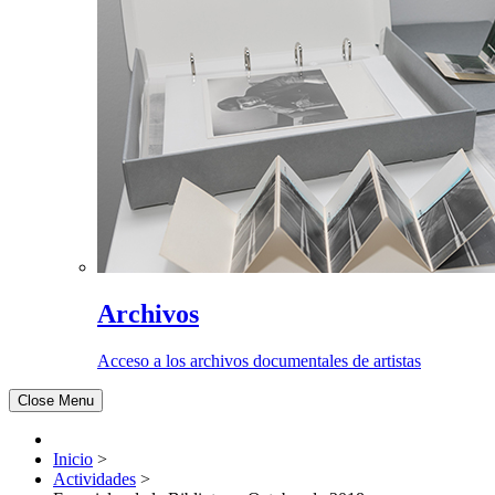
Archivos
Acceso a los archivos documentales de artistas
Close Menu
Inicio
>
Actividades
>