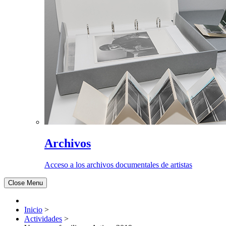
Archivos
Acceso a los archivos documentales de artistas
Close Menu
Inicio
>
Actividades
>