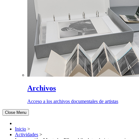
Archivos
Acceso a los archivos documentales de artistas
Close Menu
Inicio
>
Actividades
>