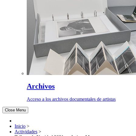
Archivos
Acceso a los archivos documentales de artistas
Close Menu
Inicio
>
Actividades
>