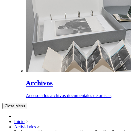
Archivos
Acceso a los archivos documentales de artistas
Close Menu
Inicio
>
Actividades
>