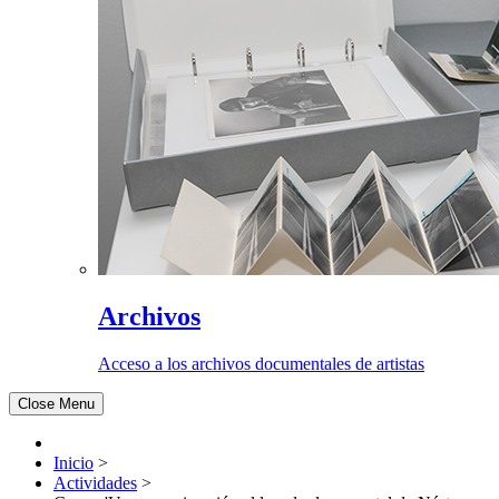
Archivos
Acceso a los archivos documentales de artistas
Close Menu
Inicio
>
Actividades
>