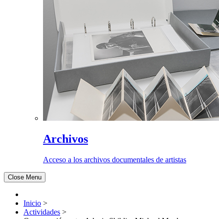
Archivos
Acceso a los archivos documentales de artistas
Close Menu
Inicio
>
Actividades
>