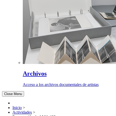
Archivos
Acceso a los archivos documentales de artistas
Close Menu
Inicio
>
Actividades
>