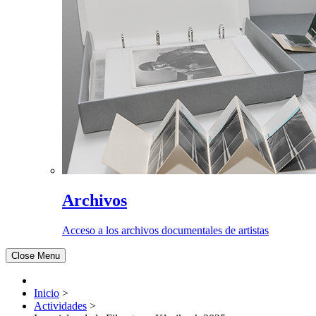
Archivos
Acceso a los archivos documentales de artistas
Close Menu
Inicio
>
Actividades
>