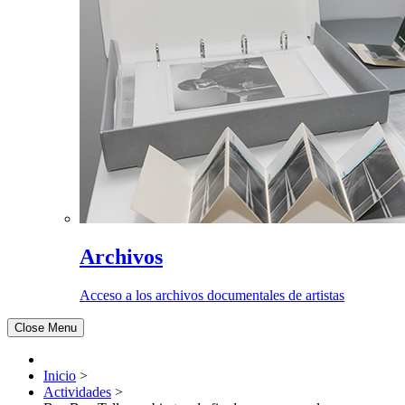
Archivos
Acceso a los archivos documentales de artistas
Close Menu
Inicio
>
Actividades
>