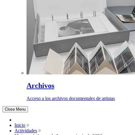
Archivos
Acceso a los archivos documentales de artistas
Close Menu
Inicio
>
Actividades
>