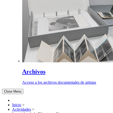
Archivos
Acceso a los archivos documentales de artistas
Close Menu
Inicio
>
Actividades
>