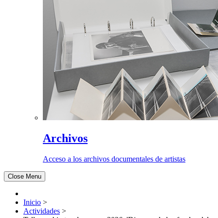
Archivos
Acceso a los archivos documentales de artistas
Close Menu
Inicio
>
Actividades
>