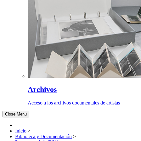
Archivos
Acceso a los archivos documentales de artistas
Close Menu
Inicio
>
Biblioteca y Documentación
>