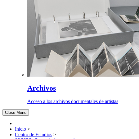
Archivos
Acceso a los archivos documentales de artistas
Close Menu
Inicio
>
Centro de Estudios
>