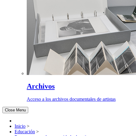
Archivos
Acceso a los archivos documentales de artistas
Close Menu
Inicio
>
Educación
>