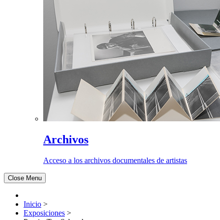
Archivos
Acceso a los archivos documentales de artistas
Close Menu
Inicio
>
Exposiciones
>