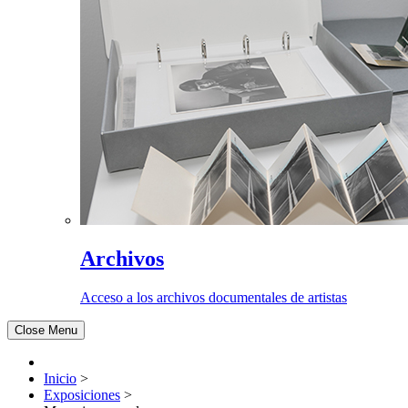
Archivos
Acceso a los archivos documentales de artistas
Close Menu
Inicio
>
Exposiciones
>