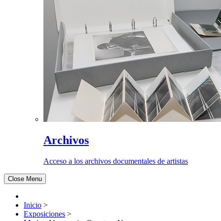
Archivos
Acceso a los archivos documentales de artistas
Close Menu
Inicio
>
Exposiciones
>