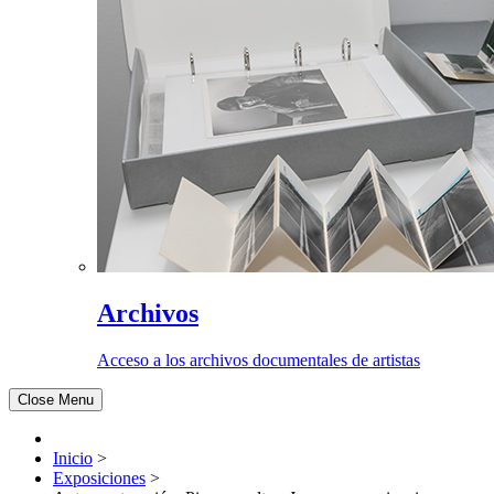
Archivos
Acceso a los archivos documentales de artistas
Close Menu
Inicio
>
Exposiciones
>