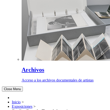
Archivos
Acceso a los archivos documentales de artistas
Close Menu
Inicio
>
Exposiciones
>