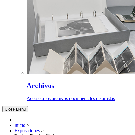
Archivos
Acceso a los archivos documentales de artistas
Close Menu
Inicio
>
Exposiciones
>