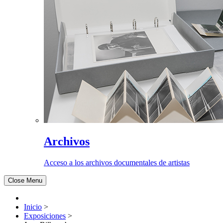
Archivos
Acceso a los archivos documentales de artistas
Close Menu
Inicio
>
Exposiciones
>