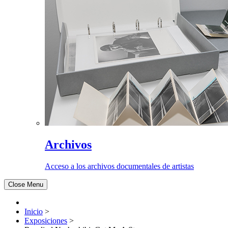
Archivos
Acceso a los archivos documentales de artistas
Close Menu
Inicio
>
Exposiciones
>