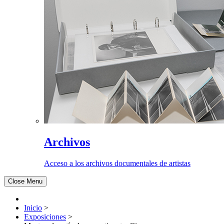
Archivos
Acceso a los archivos documentales de artistas
Close Menu
Inicio
>
Exposiciones
>