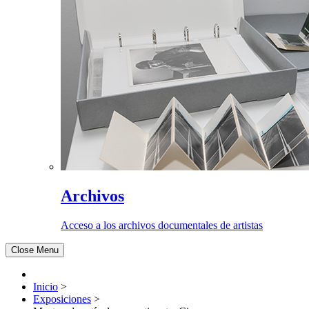
Archivos
Acceso a los archivos documentales de artistas
Close Menu
Inicio
>
Exposiciones
>