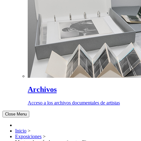
Archivos
Acceso a los archivos documentales de artistas
Close Menu
Inicio
>
Exposiciones
>