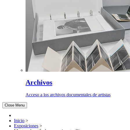
Archivos
Acceso a los archivos documentales de artistas
Close Menu
Inicio
>
Exposiciones
>