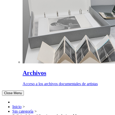
Archivos
Acceso a los archivos documentales de artistas
Close Menu
Inicio
>
Sin categoría
>