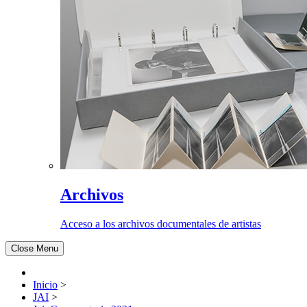
Archivos
Acceso a los archivos documentales de artistas
Close Menu
Inicio
>
JAI
>