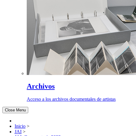
Archivos
Acceso a los archivos documentales de artistas
Close Menu
Inicio
>
JAI
>