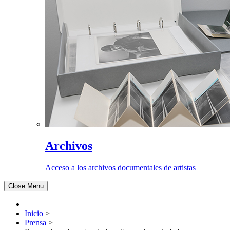
Archivos
Acceso a los archivos documentales de artistas
Close Menu
Inicio
>
Prensa
>