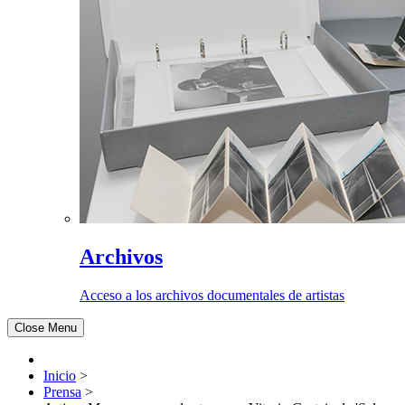
Archivos
Acceso a los archivos documentales de artistas
Close Menu
Inicio
>
Prensa
>