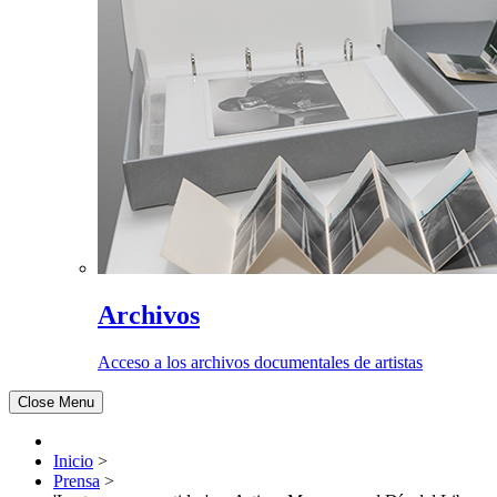
Archivos
Acceso a los archivos documentales de artistas
Close Menu
Inicio
>
Prensa
>