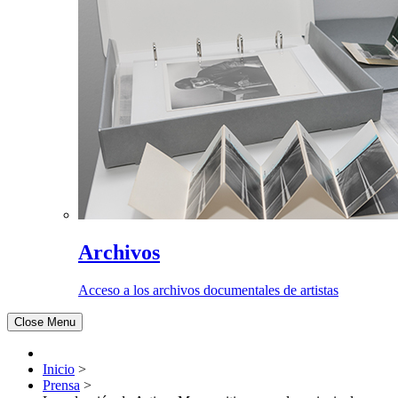
Archivos
Acceso a los archivos documentales de artistas
Close Menu
Inicio
>
Prensa
>