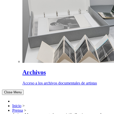
Archivos
Acceso a los archivos documentales de artistas
Close Menu
Inicio
>
Prensa
>