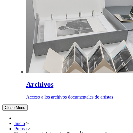
Archivos
Acceso a los archivos documentales de artistas
Close Menu
Inicio
>
Prensa
>