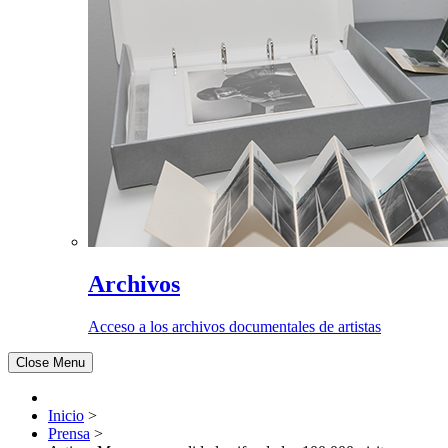
Archivos
Acceso a los archivos documentales de artistas
Close Menu
Inicio
>
Prensa
>