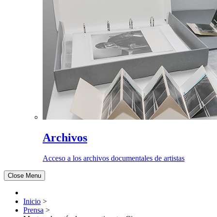
Archivos
Acceso a los archivos documentales de artistas
Close Menu
Inicio
>
Prensa
>