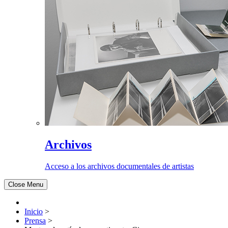
Archivos
Acceso a los archivos documentales de artistas
Close Menu
Inicio
>
Prensa
>