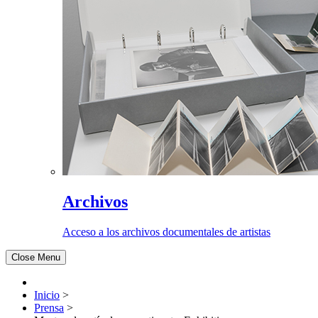
Archivos
Acceso a los archivos documentales de artistas
Close Menu
Inicio
>
Prensa
>